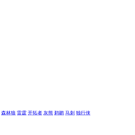
森林狼
雷霆
开拓者
灰熊
鹈鹕
马刺
独行侠