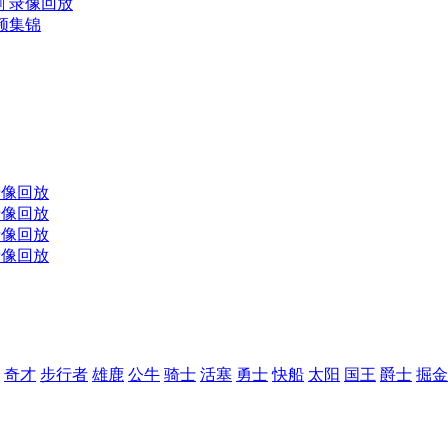
马刺 录像回放
视频集锦
 录像回放
 录像回放
 录像回放
 录像回放
奇才
步行者
雄鹿
公牛
骑士
活塞
勇士
快船
太阳
国王
爵士
掘金