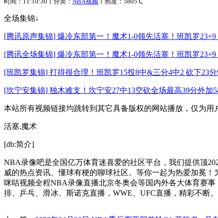
时间：11:10:30丨分类：
NBA视频
丨热度：5805℃
全场集锦↓
[腾讯原声集锦] 爆冷东部第一！魔术1-0领先活塞！班凯罗23+9 
[腾讯全场集锦] 爆冷东部第一！魔术1-0领先活塞！班凯罗23+9 
[班凯罗集锦] 打得很合理！班凯罗15投8中&三分4中2 砍下23分
[坎宁安集锦] 独木难支！坎宁安27中13空砍全场最高39分外加5板
本站所有视频链接均跳转到其它具备版权的网站播放，仅为用
活塞,魔术
[db:简介]
NBA录像吧是全国亿万体育迷喜爱的社区平台，我们提供顶202
威的热点资讯、懂球有梗的聊球社区。等你一起为热爱加冕！为您收
咪咕视频全程
NBA录像
直播北京冬奥会等国内外各大体育赛事，2
排、乒乓、滑冰、斯诺克直播，WWE、UFC直播，精彩不断。